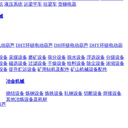
机
液压系统
运梁平车
拉梁车
货梯电器
械
电动葫芦
DHT环链电动葫芦
DH环链电动葫芦
DHY环链电动葫
设备
采煤设备
磨矿设备
筛分设备
脱水设备
浮选设备
分级设备
设备
磁选设备
过滤设备
干燥设备
给料设备
除尘设备
浓缩设备
设备
提升贮运设备
矿用钻机及配件
矿山机械设备配件
冶金机械
烧结设备
炼钢设备
炼铁设备
轧钢设备
切断设备
焊接设备
其他冶炼设备及耗材
葫芦