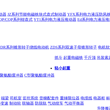
动器
JZ系列节能电磁铁块式盘式制动器
YFX系列电力液压防风
QP/CQP系列钳盘式
YT1系列电力液压推动器
Ed系列电力液压推
ZDR系列锥形转子绕线电动机
ZDS系列双速子母锥形转子
电机软
抓斗
起重电磁铁
千斤顶
吊装索
轻小起重
型聚氨酯缓冲器
C型聚氨酯缓冲器
端梁
司机室
监控系统
货梯配套件
重锤限位器
电缆线
电器柜
标
D变速
制动轮
联轴器
防脱轨
气动绞车
气动平衡器
升降搬