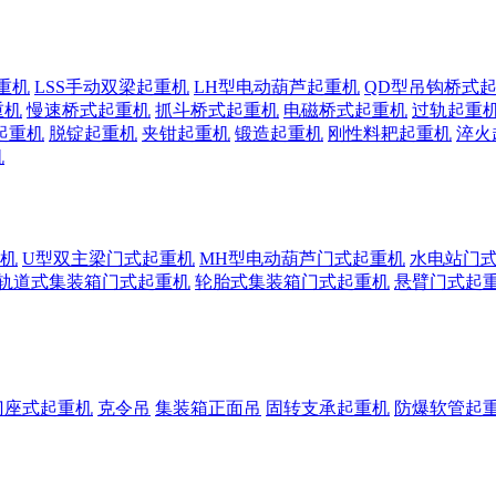
重机
LSS手动双梁起重机
LH型电动葫芦起重机
QD型吊钩桥式
重机
慢速桥式起重机
抓斗桥式起重机
电磁桥式起重机
过轨起重
起重机
脱锭起重机
夹钳起重机
锻造起重机
刚性料耙起重机
淬火
机
机
U型双主梁门式起重机
MH型电动葫芦门式起重机
水电站门
轨道式集装箱门式起重机
轮胎式集装箱门式起重机
悬臂门式起
门座式起重机
克令吊
集装箱正面吊
固转支承起重机
防爆软管起