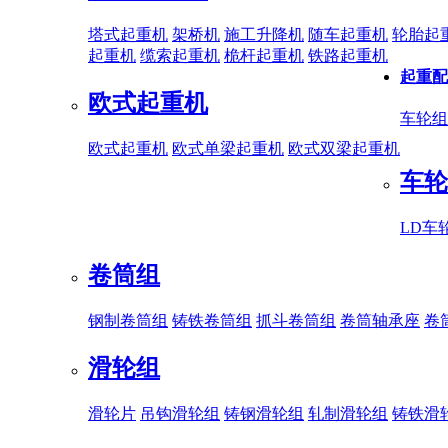
塔式起重机
架桥机
施工升降机
随车起重机
轮胎起
起重机
缆索起重机
桅杆起重机
铁路起重机
起重配
欧式起重机
车轮组
欧式起重机
欧式单梁起重机
欧式双梁起重机
车轮
LD车
卷筒组
钢制卷筒组
铸铁卷筒组
抓斗卷筒组
卷筒轴承座
卷
滑轮组
滑轮片
吊钩滑轮组
铸钢滑轮组
轧制滑轮组
铸铁滑