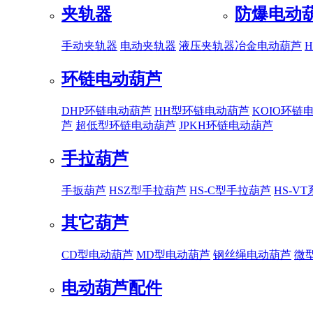
夹轨器
防爆电动
手动夹轨器
电动夹轨器
液压夹轨器
冶金电动葫芦
环链电动葫芦
DHP环链电动葫芦
HH型环链电动葫芦
KOIO环链
芦
超低型环链电动葫芦
JPKH环链电动葫芦
手拉葫芦
手扳葫芦
HSZ型手拉葫芦
HS-C型手拉葫芦
HS-V
其它葫芦
CD型电动葫芦
MD型电动葫芦
钢丝绳电动葫芦
微
电动葫芦配件