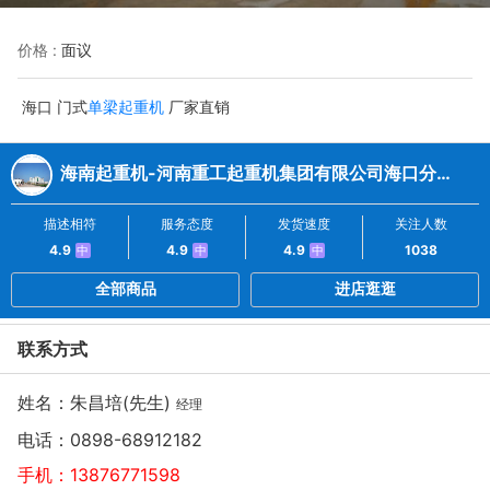
价格 :
面议
海口 门式
单梁起重机
厂家直销
海南起重机-河南重工起重机集团有限公司海口分公司
描述相符
服务态度
发货速度
关注人数
4.9
4.9
4.9
1038
中
中
中
全部商品
进店逛逛
联系方式
姓名：朱昌培(先生)
经理
电话：
0898-68912182
手机：
13876771598