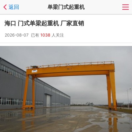
返回
单梁门式起重机
海口 门式单梁起重机 厂家直销
2026-08-07 已有
1038
人关注