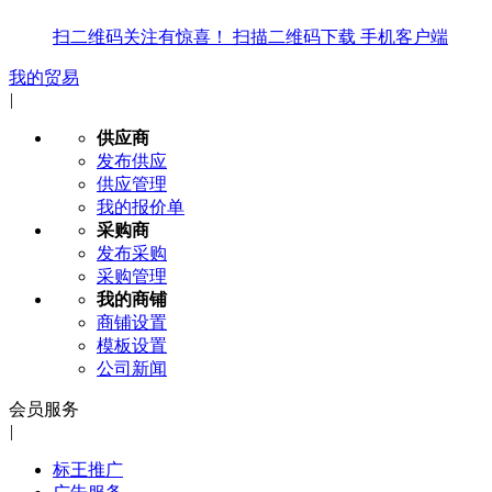
扫二维码关注有惊喜！
扫描二维码下载
手机客户端
我的贸易
|
供应商
发布供应
供应管理
我的报价单
采购商
发布采购
采购管理
我的商铺
商铺设置
模板设置
公司新闻
会员服务
|
标王推广