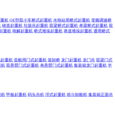
起重机
QE型双小车桥式起重机
水电站用桥式起重机
变频调速桥
机
铸造起重机
垃圾吊起重机
双梁桥式起重机
单梁桥式起重机
双
起重机
电解起重机
桥式堆垛起重机
巷道堆垛起重机
通用桥式
式起重机
造船用门式起重机
装卸桥
龙门起重机
龙门吊
双梁门式
重机
双悬臂门式起重机
单悬臂门式起重机
集装箱龙门起重机
半
重机
甲板起重机
码头吊机
浮式起重机
抓斗卸船机
集装箱正面吊