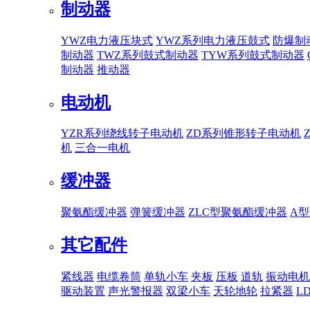
制动器
YWZ电力液压块式
YWZ系列电力液压鼓式
防爆制
制动器
TWZ系列鼓式制动器
TYW系列鼓式制动器
制动器
推动器
电动机
YZR系列绕线转子电动机
ZD系列锥形转子电动机
机
三合一电机
缓冲器
聚氨酯缓冲器
弹簧缓冲器
ZLC型聚氨酯缓冲器
A
其它配件
紧线器
电缆卷筒
单轨小车
夹板
压板
道轨
振动电机
驱动装置
声光警报器
双梁小车
天轮地轮
拉紧器
L