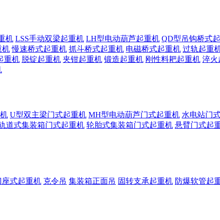
重机
LSS手动双梁起重机
LH型电动葫芦起重机
QD型吊钩桥式
重机
慢速桥式起重机
抓斗桥式起重机
电磁桥式起重机
过轨起重
起重机
脱锭起重机
夹钳起重机
锻造起重机
刚性料耙起重机
淬火
机
机
U型双主梁门式起重机
MH型电动葫芦门式起重机
水电站门
轨道式集装箱门式起重机
轮胎式集装箱门式起重机
悬臂门式起
门座式起重机
克令吊
集装箱正面吊
固转支承起重机
防爆软管起