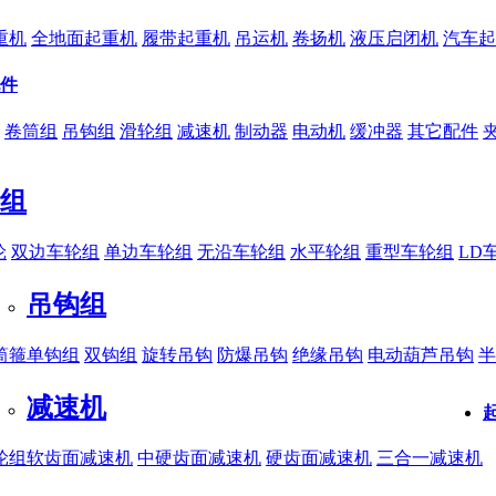
重机
全地面起重机
履带起重机
吊运机
卷扬机
液压启闭机
汽车起
件
卷筒组
吊钩组
滑轮组
减速机
制动器
电动机
缓冲器
其它配件
组
轮
双边车轮组
单边车轮组
无沿车轮组
水平轮组
重型车轮组
LD
吊钩组
筒箍
单钩组
双钩组
旋转吊钩
防爆吊钩
绝缘吊钩
电动葫芦吊钩
半
减速机
轮组
软齿面减速机
中硬齿面减速机
硬齿面减速机
三合一减速机