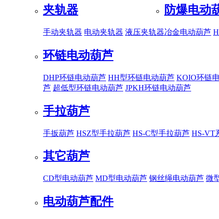
夹轨器
防爆电动
手动夹轨器
电动夹轨器
液压夹轨器
冶金电动葫芦
环链电动葫芦
DHP环链电动葫芦
HH型环链电动葫芦
KOIO环链
芦
超低型环链电动葫芦
JPKH环链电动葫芦
手拉葫芦
手扳葫芦
HSZ型手拉葫芦
HS-C型手拉葫芦
HS-V
其它葫芦
CD型电动葫芦
MD型电动葫芦
钢丝绳电动葫芦
微
电动葫芦配件