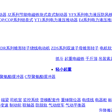
动器
JZ系列节能电磁铁块式盘式制动器
YFX系列电力液压防风
QP/CQP系列钳盘式
YT1系列电力液压推动器
Ed系列电力液压推
ZDR系列锥形转子绕线电动机
ZDS系列双速子母锥形转子
电机软
抓斗
起重电磁铁
千斤顶
吊装索
轻小起重
型聚氨酯缓冲器
C型聚氨酯缓冲器
端梁
司机室
监控系统
货梯配套件
重锤限位器
电缆线
电器柜
标
D变速
制动轮
联轴器
防脱轨
气动绞车
气动平衡器
升降搬