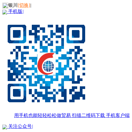
银川
[切换]
|
手机版
|
用手机也能轻轻松松做贸易
扫描二维码下载
手机客户端
关注公众号
|