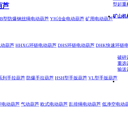
型起重
葫芦
矿山机
HB型防爆钢丝绳电动葫芦
YH冶金电动葫芦
矿用电动葫芦
电动葫芦
HHXG环链电动葫芦
DHS环链电动葫芦
DHK快速环链
破碎
重选
输送
T系列手拉葫芦
防爆手拉葫芦
HSH型手扳葫芦
VL型手扳葫芦
型电动葫芦
气动葫芦
欧式电动葫芦
乱排绳电动葫芦
低净空电动