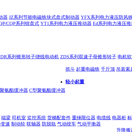
动器
JZ系列节能电磁铁块式盘式制动器
YFX系列电力液压防风
QP/CQP系列钳盘式
YT1系列电力液压推动器
Ed系列电力液压推
ZDR系列锥形转子绕线电动机
ZDS系列双速子母锥形转子
电机软
抓斗
起重电磁铁
千斤顶
吊装索
轻小起重
型聚氨酯缓冲器
C型聚氨酯缓冲器
端梁
司机室
监控系统
货梯配套件
重锤限位器
电缆线
电器柜
标
D变速
制动轮
联轴器
防脱轨
气动绞车
气动平衡器
升降搬