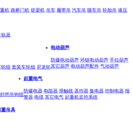
重机
路桥门机
提梁机
吊车
履带吊
汽车吊
随车吊
轮胎吊
液压
夹轨器
电动葫芦
防爆电动葫芦
环链电动葫芦
手拉葫芦
其它葫芦
电动葫芦配件
气动葫芦
车轮组
套装车轮组
尼龙轮
起重电气
防爆电器
电阻器
滑触线
遥控器
集电器
控制电器
报
封闭吊钩组
警器
电缆
其它电气
起重机监控系统
起重吊具