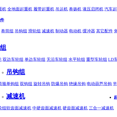
重机
全地面起重机
履带起重机
吊运机
卷扬机
液压启闭机
汽车起
件
卷筒组
吊钩组
滑轮组
减速机
制动器
电动机
缓冲器
其它配件
组
轮
双边车轮组
单边车轮组
无沿车轮组
水平轮组
重型车轮组
LD
吊钩组
筒箍
单钩组
双钩组
旋转吊钩
防爆吊钩
绝缘吊钩
电动葫芦吊钩
半
减速机
轮组
软齿面减速机
中硬齿面减速机
硬齿面减速机
三合一减速机