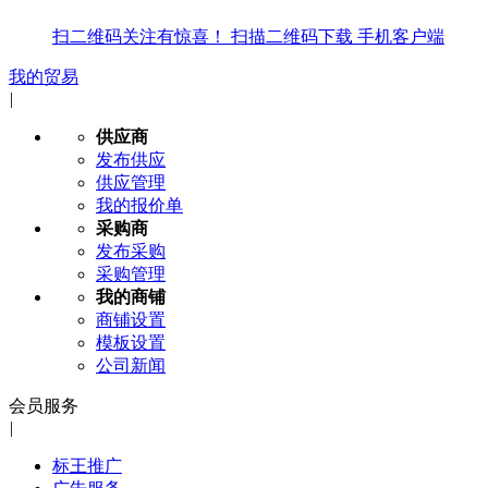
扫二维码关注有惊喜！
扫描二维码下载
手机客户端
我的贸易
|
供应商
发布供应
供应管理
我的报价单
采购商
发布采购
采购管理
我的商铺
商铺设置
模板设置
公司新闻
会员服务
|
标王推广