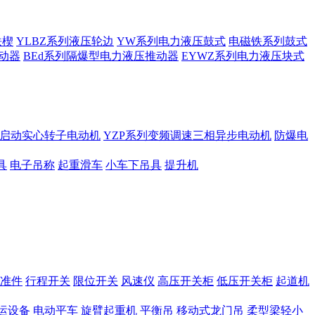
铁楔
YLBZ系列液压轮边
YW系列电力液压鼓式
电磁铁系列鼓式
动器
BEd系列隔爆型电力液压推动器
EYWZ系列电力液压块式
启动实心转子电动机
YZP系列变频调速三相异步电动机
防爆电
具
电子吊称
起重滑车
小车下吊具
提升机
准件
行程开关
限位开关
风速仪
高压开关柜
低压开关柜
起道机
运设备
电动平车
旋臂起重机
平衡吊
移动式龙门吊
柔型梁轻小