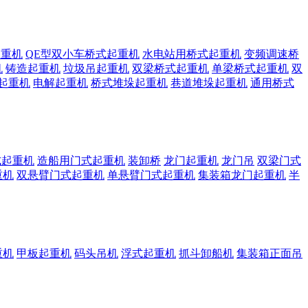
起重机
QE型双小车桥式起重机
水电站用桥式起重机
变频调速桥
机
铸造起重机
垃圾吊起重机
双梁桥式起重机
单梁桥式起重机
双
起重机
电解起重机
桥式堆垛起重机
巷道堆垛起重机
通用桥式
式起重机
造船用门式起重机
装卸桥
龙门起重机
龙门吊
双梁门式
重机
双悬臂门式起重机
单悬臂门式起重机
集装箱龙门起重机
半
重机
甲板起重机
码头吊机
浮式起重机
抓斗卸船机
集装箱正面吊