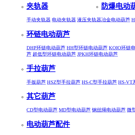
夹轨器
防爆电动
手动夹轨器
电动夹轨器
液压夹轨器
冶金电动葫芦
环链电动葫芦
DHP环链电动葫芦
HH型环链电动葫芦
KOIO环链
芦
超低型环链电动葫芦
JPKH环链电动葫芦
手拉葫芦
手扳葫芦
HSZ型手拉葫芦
HS-C型手拉葫芦
HS-V
其它葫芦
CD型电动葫芦
MD型电动葫芦
钢丝绳电动葫芦
微
电动葫芦配件