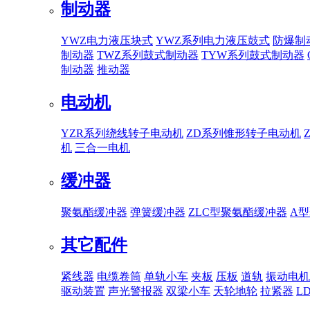
制动器
YWZ电力液压块式
YWZ系列电力液压鼓式
防爆制
制动器
TWZ系列鼓式制动器
TYW系列鼓式制动器
制动器
推动器
电动机
YZR系列绕线转子电动机
ZD系列锥形转子电动机
机
三合一电机
缓冲器
聚氨酯缓冲器
弹簧缓冲器
ZLC型聚氨酯缓冲器
A
其它配件
紧线器
电缆卷筒
单轨小车
夹板
压板
道轨
振动电机
驱动装置
声光警报器
双梁小车
天轮地轮
拉紧器
L