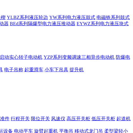
铁楔
YLBZ系列液压轮边
YW系列电力液压鼓式
电磁铁系列鼓式
动器
BEd系列隔爆型电力液压推动器
EYWZ系列电力液压块式
启动实心转子电动机
YZP系列变频调速三相异步电动机
防爆电
具
电子吊称
起重滑车
小车下吊具
提升机
准件
行程开关
限位开关
风速仪
高压开关柜
低压开关柜
起道机
运设备
电动平车
旋臂起重机
平衡吊
移动式龙门吊
柔型梁轻小