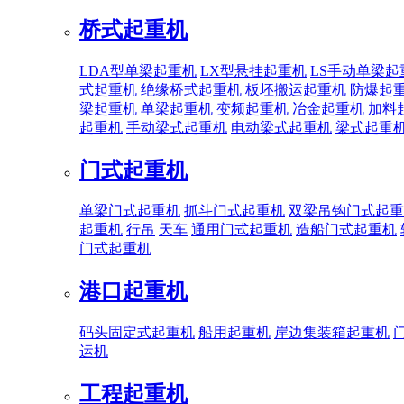
桥式起重机
LDA型单梁起重机
LX型悬挂起重机
LS手动单梁起
式起重机
绝缘桥式起重机
板坯搬运起重机
防爆起
梁起重机
单梁起重机
变频起重机
冶金起重机
加料
起重机
手动梁式起重机
电动梁式起重机
梁式起重
门式起重机
单梁门式起重机
抓斗门式起重机
双梁吊钩门式起重
起重机
行吊
天车
通用门式起重机
造船门式起重机
门式起重机
港口起重机
码头固定式起重机
船用起重机
岸边集装箱起重机
运机
工程起重机