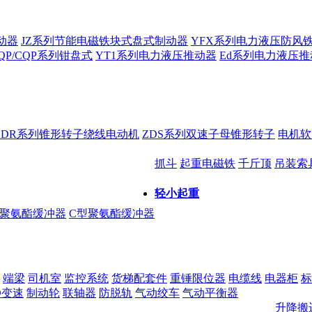
动器
JZ系列节能电磁铁块式盘式制动器
YFX系列电力液压防风
QP/CQP系列钳盘式
YT1系列电力液压推动器
Ed系列电力液压推
ZDR系列锥形转子绕线电动机
ZDS系列双速子母锥形转子
电机软
抓斗
起重电磁铁
千斤顶
吊装索
轻小起重
型聚氨酯缓冲器
C型聚氨酯缓冲器
端梁
司机室
监控系统
货梯配套件
重锤限位器
电缆线
电器柜
标
D变速
制动轮
联轴器
防脱轨
气动绞车
气动平衡器
升降搬