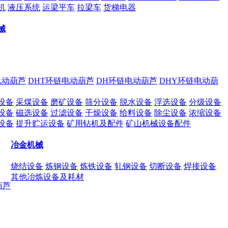
机
液压系统
运梁平车
拉梁车
货梯电器
械
电动葫芦
DHT环链电动葫芦
DH环链电动葫芦
DHY环链电动葫
设备
采煤设备
磨矿设备
筛分设备
脱水设备
浮选设备
分级设备
设备
磁选设备
过滤设备
干燥设备
给料设备
除尘设备
浓缩设备
设备
提升贮运设备
矿用钻机及配件
矿山机械设备配件
冶金机械
烧结设备
炼钢设备
炼铁设备
轧钢设备
切断设备
焊接设备
其他冶炼设备及耗材
葫芦