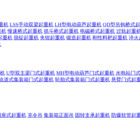
重机
LSS手动双梁起重机
LH型电动葫芦起重机
QD型吊钩桥式
重机
慢速桥式起重机
抓斗桥式起重机
电磁桥式起重机
过轨起重
起重机
脱锭起重机
夹钳起重机
锻造起重机
刚性料耙起重机
淬火
机
机
U型双主梁门式起重机
MH型电动葫芦门式起重机
水电站门
轨道式集装箱门式起重机
轮胎式集装箱门式起重机
悬臂门式起
门座式起重机
克令吊
集装箱正面吊
固转支承起重机
防爆软管起