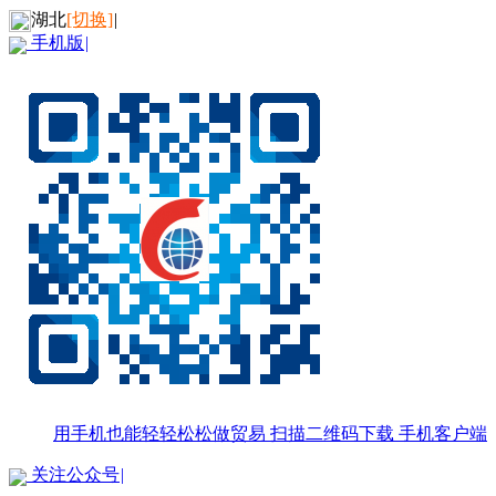
湖北
[切换]
|
手机版
|
用手机也能轻轻松松做贸易
扫描二维码下载
手机客户端
关注公众号
|