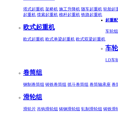
塔式起重机
架桥机
施工升降机
随车起重机
轮胎起
起重机
缆索起重机
桅杆起重机
铁路起重机
起重配
欧式起重机
车轮组
欧式起重机
欧式单梁起重机
欧式双梁起重机
车轮
LD车
卷筒组
钢制卷筒组
铸铁卷筒组
抓斗卷筒组
卷筒轴承座
卷
滑轮组
滑轮片
吊钩滑轮组
铸钢滑轮组
轧制滑轮组
铸铁滑