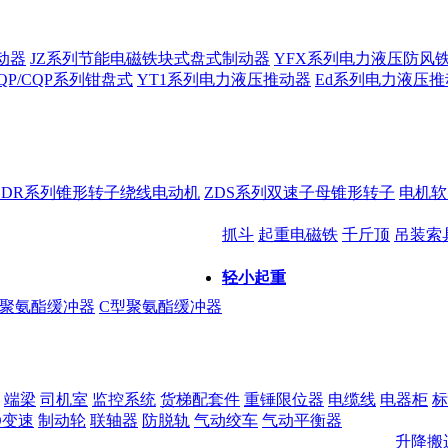
动器
JZ系列节能电磁铁块式盘式制动器
YFX系列电力液压防风
QP/CQP系列钳盘式
YT1系列电力液压推动器
Ed系列电力液压推
ZDR系列锥形转子绕线电动机
ZDS系列双速子母锥形转子
电机软
抓斗
起重电磁铁
千斤顶
吊装索
轻小起重
型聚氨酯缓冲器
C型聚氨酯缓冲器
端梁
司机室
监控系统
货梯配套件
重锤限位器
电缆线
电器柜
标
D变速
制动轮
联轴器
防脱轨
气动绞车
气动平衡器
升降搬