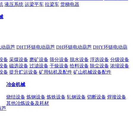
机
液压系统
运梁平车
拉梁车
货梯电器
械
电动葫芦
DHT环链电动葫芦
DH环链电动葫芦
DHY环链电动葫
设备
采煤设备
磨矿设备
筛分设备
脱水设备
浮选设备
分级设备
设备
磁选设备
过滤设备
干燥设备
给料设备
除尘设备
浓缩设备
设备
提升贮运设备
矿用钻机及配件
矿山机械设备配件
冶金机械
烧结设备
炼钢设备
炼铁设备
轧钢设备
切断设备
焊接设备
其他冶炼设备及耗材
葫芦