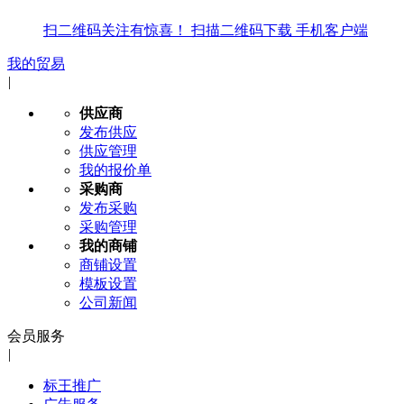
扫二维码关注有惊喜！
扫描二维码下载
手机客户端
我的贸易
|
供应商
发布供应
供应管理
我的报价单
采购商
发布采购
采购管理
我的商铺
商铺设置
模板设置
公司新闻
会员服务
|
标王推广