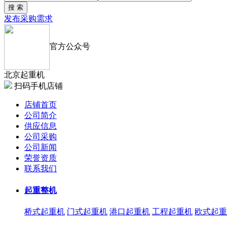
发布采购需求
官方公众号
北京起重机
扫码手机店铺
店铺首页
公司简介
供应信息
公司采购
公司新闻
荣誉资质
联系我们
起重整机
桥式起重机
门式起重机
港口起重机
工程起重机
欧式起重