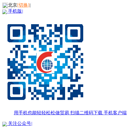
北京
[切换]
|
手机版
|
用手机也能轻轻松松做贸易
扫描二维码下载
手机客户端
关注公众号
|