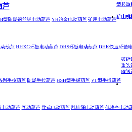
型起重
葫芦
矿山机
HB型防爆钢丝绳电动葫芦
YH冶金电动葫芦
矿用电动葫芦
电动葫芦
HHXG环链电动葫芦
DHS环链电动葫芦
DHK快速环链
破碎
重选
输送
T系列手拉葫芦
防爆手拉葫芦
HSH型手扳葫芦
VL型手扳葫芦
型电动葫芦
气动葫芦
欧式电动葫芦
乱排绳电动葫芦
低净空电动