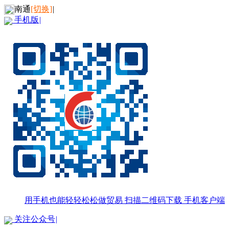
南通
[切换]
|
手机版
|
用手机也能轻轻松松做贸易
扫描二维码下载
手机客户端
关注公众号
|