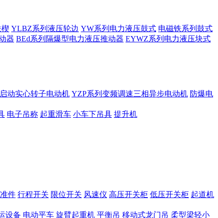
铁楔
YLBZ系列液压轮边
YW系列电力液压鼓式
电磁铁系列鼓式
动器
BEd系列隔爆型电力液压推动器
EYWZ系列电力液压块式
启动实心转子电动机
YZP系列变频调速三相异步电动机
防爆电
具
电子吊称
起重滑车
小车下吊具
提升机
准件
行程开关
限位开关
风速仪
高压开关柜
低压开关柜
起道机
运设备
电动平车
旋臂起重机
平衡吊
移动式龙门吊
柔型梁轻小