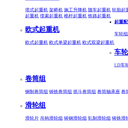
塔式起重机
架桥机
施工升降机
随车起重机
轮胎起
起重机
缆索起重机
桅杆起重机
铁路起重机
起重配
欧式起重机
车轮组
欧式起重机
欧式单梁起重机
欧式双梁起重机
车轮
LD车
卷筒组
钢制卷筒组
铸铁卷筒组
抓斗卷筒组
卷筒轴承座
卷
滑轮组
滑轮片
吊钩滑轮组
铸钢滑轮组
轧制滑轮组
铸铁滑