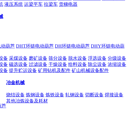
机
液压系统
运梁平车
拉梁车
货梯电器
械
电动葫芦
DHT环链电动葫芦
DH环链电动葫芦
DHY环链电动葫
设备
采煤设备
磨矿设备
筛分设备
脱水设备
浮选设备
分级设备
设备
磁选设备
过滤设备
干燥设备
给料设备
除尘设备
浓缩设备
设备
提升贮运设备
矿用钻机及配件
矿山机械设备配件
冶金机械
烧结设备
炼钢设备
炼铁设备
轧钢设备
切断设备
焊接设备
其他冶炼设备及耗材
葫芦