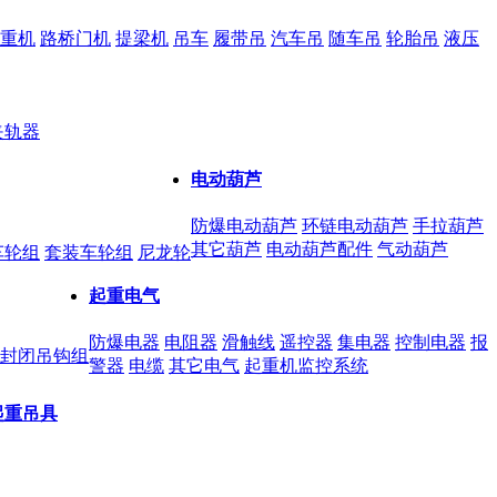
重机
路桥门机
提梁机
吊车
履带吊
汽车吊
随车吊
轮胎吊
液压
夹轨器
电动葫芦
防爆电动葫芦
环链电动葫芦
手拉葫芦
其它葫芦
电动葫芦配件
气动葫芦
车轮组
套装车轮组
尼龙轮
起重电气
防爆电器
电阻器
滑触线
遥控器
集电器
控制电器
报
封闭吊钩组
警器
电缆
其它电气
起重机监控系统
起重吊具