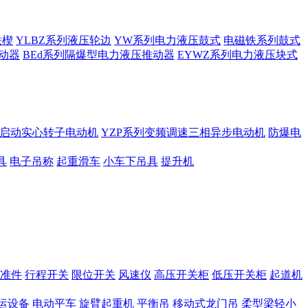
铁楔
YLBZ系列液压轮边
YW系列电力液压鼓式
电磁铁系列鼓式
动器
BEd系列隔爆型电力液压推动器
EYWZ系列电力液压块式
启动实心转子电动机
YZP系列变频调速三相异步电动机
防爆电
具
电子吊称
起重滑车
小车下吊具
提升机
准件
行程开关
限位开关
风速仪
高压开关柜
低压开关柜
起道机
运设备
电动平车
旋臂起重机
平衡吊
移动式龙门吊
柔型梁轻小