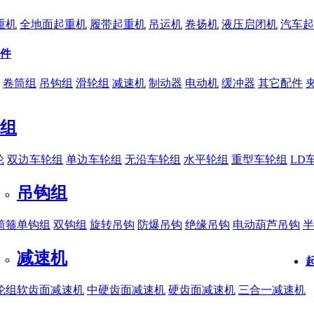
重机
全地面起重机
履带起重机
吊运机
卷扬机
液压启闭机
汽车起
件
卷筒组
吊钩组
滑轮组
减速机
制动器
电动机
缓冲器
其它配件
组
轮
双边车轮组
单边车轮组
无沿车轮组
水平轮组
重型车轮组
LD
吊钩组
筒箍
单钩组
双钩组
旋转吊钩
防爆吊钩
绝缘吊钩
电动葫芦吊钩
半
减速机
轮组
软齿面减速机
中硬齿面减速机
硬齿面减速机
三合一减速机