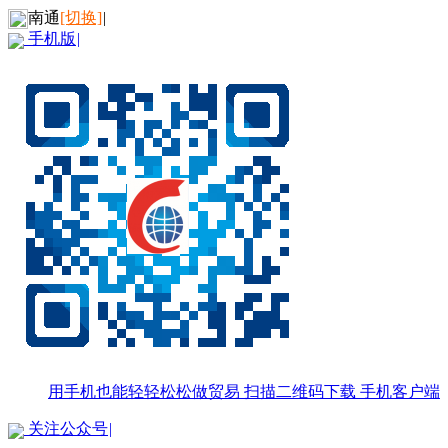
南通
[切换]
|
手机版
|
用手机也能轻轻松松做贸易
扫描二维码下载
手机客户端
关注公众号
|