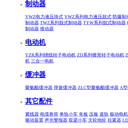
制动器
YWZ电力液压块式
YWZ系列电力液压鼓式
防爆制
制动器
TWZ系列鼓式制动器
TYW系列鼓式制动器
制动器
推动器
电动机
YZR系列绕线转子电动机
ZD系列锥形转子电动机
机
三合一电机
缓冲器
聚氨酯缓冲器
弹簧缓冲器
ZLC型聚氨酯缓冲器
A
其它配件
紧线器
电缆卷筒
单轨小车
夹板
压板
道轨
振动电机
驱动装置
声光警报器
双梁小车
天轮地轮
拉紧器
L