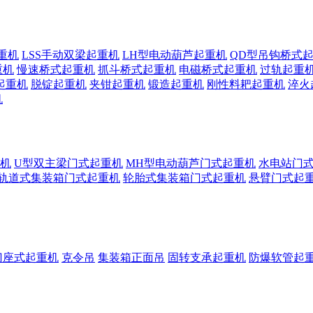
重机
LSS手动双梁起重机
LH型电动葫芦起重机
QD型吊钩桥式
重机
慢速桥式起重机
抓斗桥式起重机
电磁桥式起重机
过轨起重
起重机
脱锭起重机
夹钳起重机
锻造起重机
刚性料耙起重机
淬火
机
机
U型双主梁门式起重机
MH型电动葫芦门式起重机
水电站门
轨道式集装箱门式起重机
轮胎式集装箱门式起重机
悬臂门式起
门座式起重机
克令吊
集装箱正面吊
固转支承起重机
防爆软管起