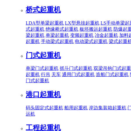
桥式起重机
LDA型单梁起重机
LX型悬挂起重机
LS手动单梁起
式起重机
绝缘桥式起重机
板坯搬运起重机
防爆起
梁起重机
单梁起重机
变频起重机
冶金起重机
加料
起重机
手动梁式起重机
电动梁式起重机
梁式起重
门式起重机
单梁门式起重机
抓斗门式起重机
双梁吊钩门式起重
起重机
行吊
天车
通用门式起重机
造船门式起重机
门式起重机
港口起重机
码头固定式起重机
船用起重机
岸边集装箱起重机
运机
工程起重机