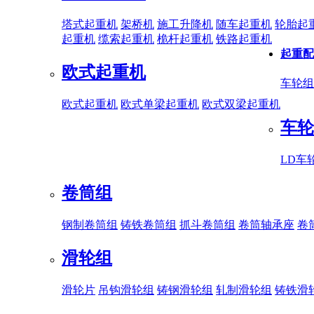
塔式起重机
架桥机
施工升降机
随车起重机
轮胎起
起重机
缆索起重机
桅杆起重机
铁路起重机
起重配
欧式起重机
车轮组
欧式起重机
欧式单梁起重机
欧式双梁起重机
车轮
LD车
卷筒组
钢制卷筒组
铸铁卷筒组
抓斗卷筒组
卷筒轴承座
卷
滑轮组
滑轮片
吊钩滑轮组
铸钢滑轮组
轧制滑轮组
铸铁滑