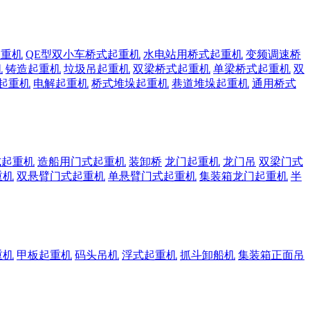
起重机
QE型双小车桥式起重机
水电站用桥式起重机
变频调速桥
机
铸造起重机
垃圾吊起重机
双梁桥式起重机
单梁桥式起重机
双
起重机
电解起重机
桥式堆垛起重机
巷道堆垛起重机
通用桥式
式起重机
造船用门式起重机
装卸桥
龙门起重机
龙门吊
双梁门式
重机
双悬臂门式起重机
单悬臂门式起重机
集装箱龙门起重机
半
重机
甲板起重机
码头吊机
浮式起重机
抓斗卸船机
集装箱正面吊