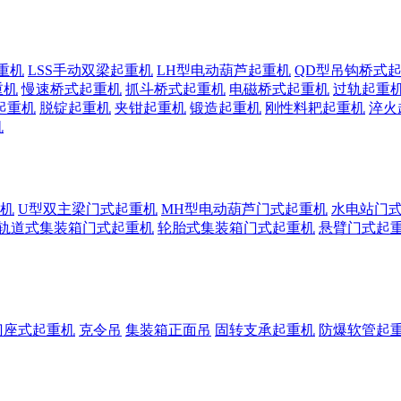
重机
LSS手动双梁起重机
LH型电动葫芦起重机
QD型吊钩桥式
重机
慢速桥式起重机
抓斗桥式起重机
电磁桥式起重机
过轨起重
起重机
脱锭起重机
夹钳起重机
锻造起重机
刚性料耙起重机
淬火
机
机
U型双主梁门式起重机
MH型电动葫芦门式起重机
水电站门
轨道式集装箱门式起重机
轮胎式集装箱门式起重机
悬臂门式起
门座式起重机
克令吊
集装箱正面吊
固转支承起重机
防爆软管起