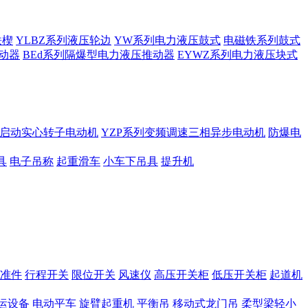
铁楔
YLBZ系列液压轮边
YW系列电力液压鼓式
电磁铁系列鼓式
动器
BEd系列隔爆型电力液压推动器
EYWZ系列电力液压块式
启动实心转子电动机
YZP系列变频调速三相异步电动机
防爆电
具
电子吊称
起重滑车
小车下吊具
提升机
准件
行程开关
限位开关
风速仪
高压开关柜
低压开关柜
起道机
运设备
电动平车
旋臂起重机
平衡吊
移动式龙门吊
柔型梁轻小