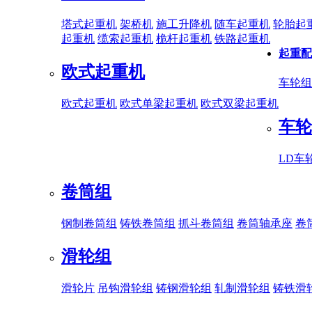
塔式起重机
架桥机
施工升降机
随车起重机
轮胎起
起重机
缆索起重机
桅杆起重机
铁路起重机
起重配
欧式起重机
车轮组
欧式起重机
欧式单梁起重机
欧式双梁起重机
车轮
LD车
卷筒组
钢制卷筒组
铸铁卷筒组
抓斗卷筒组
卷筒轴承座
卷
滑轮组
滑轮片
吊钩滑轮组
铸钢滑轮组
轧制滑轮组
铸铁滑