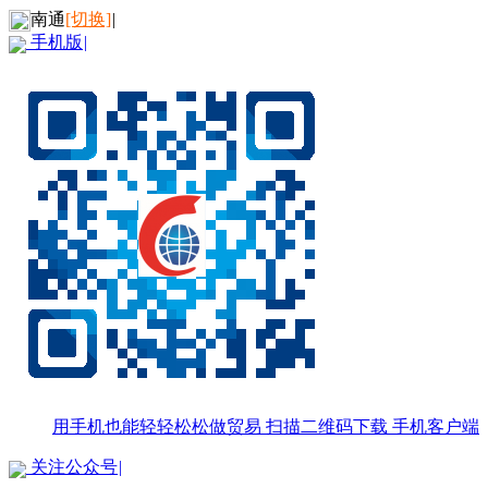
南通
[切换]
|
手机版
|
用手机也能轻轻松松做贸易
扫描二维码下载
手机客户端
关注公众号
|