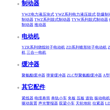
制动器
YWZ电力液压块式
YWZ系列电力液压鼓式
防爆制
制动器
TWZ系列鼓式制动器
TYW系列鼓式制动器
制动器
推动器
电动机
YZR系列绕线转子电动机
ZD系列锥形转子电动机
机
三合一电机
缓冲器
聚氨酯缓冲器
弹簧缓冲器
ZLC型聚氨酯缓冲器
A
其它配件
紧线器
电缆卷筒
单轨小车
夹板
压板
道轨
振动电机
驱动装置
声光警报器
双梁小车
天轮地轮
拉紧器
L