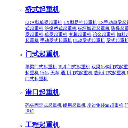
桥式起重机
LDA型单梁起重机
LX型悬挂起重机
LS手动单梁起
式起重机
绝缘桥式起重机
板坯搬运起重机
防爆起
梁起重机
单梁起重机
变频起重机
冶金起重机
加料
起重机
手动梁式起重机
电动梁式起重机
梁式起重
门式起重机
单梁门式起重机
抓斗门式起重机
双梁吊钩门式起重
起重机
行吊
天车
通用门式起重机
造船门式起重机
门式起重机
港口起重机
码头固定式起重机
船用起重机
岸边集装箱起重机
运机
工程起重机