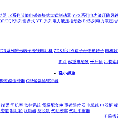
动器
JZ系列节能电磁铁块式盘式制动器
YFX系列电力液压防风
QP/CQP系列钳盘式
YT1系列电力液压推动器
Ed系列电力液压推
ZDR系列锥形转子绕线电动机
ZDS系列双速子母锥形转子
电机软
抓斗
起重电磁铁
千斤顶
吊装索
轻小起重
型聚氨酯缓冲器
C型聚氨酯缓冲器
端梁
司机室
监控系统
货梯配套件
重锤限位器
电缆线
电器柜
标
D变速
制动轮
联轴器
防脱轨
气动绞车
气动平衡器
升降搬