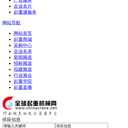
广告服务
企业名片
起重通服务
网站导航
网站首页
起重商城
采购中心
企业名录
新闻频道
招标频道
拟建频道
行业展会
起重学院
起重直播
供应信息