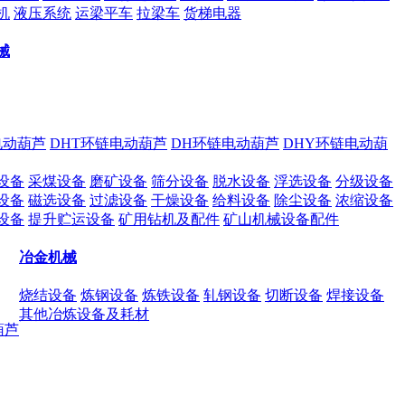
机
液压系统
运梁平车
拉梁车
货梯电器
械
电动葫芦
DHT环链电动葫芦
DH环链电动葫芦
DHY环链电动葫
设备
采煤设备
磨矿设备
筛分设备
脱水设备
浮选设备
分级设备
设备
磁选设备
过滤设备
干燥设备
给料设备
除尘设备
浓缩设备
设备
提升贮运设备
矿用钻机及配件
矿山机械设备配件
冶金机械
烧结设备
炼钢设备
炼铁设备
轧钢设备
切断设备
焊接设备
其他冶炼设备及耗材
葫芦