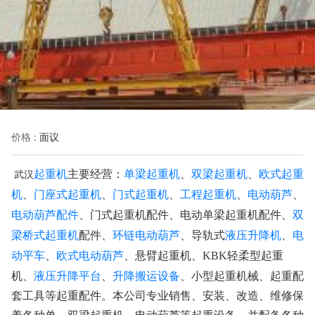
价格 :
面议
起重机
单梁起重机
双梁起重机
欧式起重
武汉
主要经营：
、
、
机
门座式起重机
门式起重机
工程起重机
电动葫芦
、
、
、
、
、
电动葫芦配件
双
、门式起重机配件、电动单梁起重机配件、
梁桥式起重机
环链电动葫芦
液压升降机
电
配件、
、导轨式
、
动平车
欧式电动葫芦
、
、悬臂起重机、KBK轻柔型起重
液压升降平台
升降搬运设备
机、
、
、小型起重机械、起重配
套工具等起重配件。本公司专业销售、安装、改造、维修保