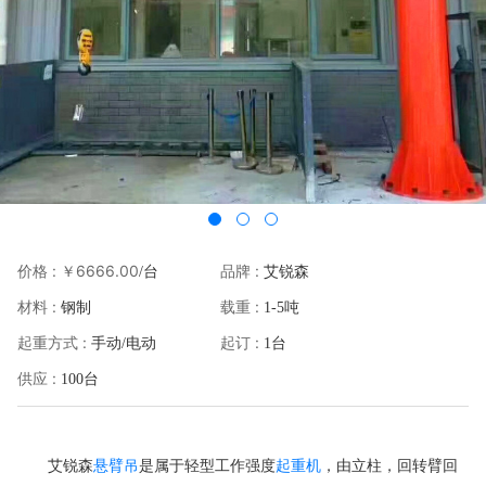
价格 :
￥6666.00
品牌 :
/台
艾锐森
材料 :
载重 :
钢制
1-5吨
起重方式 :
起订 :
手动/电动
1台
供应 :
100台
悬臂吊
起重机
艾锐森
是属于轻型工作强度
，由立柱，回转臂回