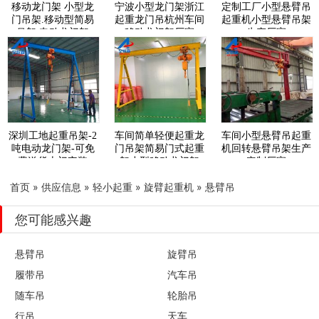
移动龙门架 小型龙
宁波小型龙门架浙江
定制工厂小型悬臂吊
门吊架.移动型简易
起重龙门吊杭州车间
起重机小型悬臂吊架
吊架.电动龙门架
移动龙门架厂家
生产厂家
深圳工地起重吊架-2
车间简单轻便起重龙
车间小型悬臂吊起重
吨电动龙门架-可免
门吊架简易门式起重
机回转悬臂吊架生产
费送货上门安装
架小型移动龙门架
定制厂家
首页
»
供应信息
»
轻小起重
»
旋臂起重机
»
悬臂吊
您可能感兴趣
悬臂吊
旋臂吊
履带吊
汽车吊
随车吊
轮胎吊
行吊
天车