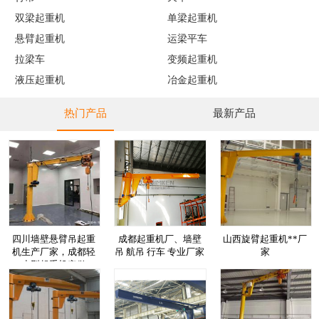
双梁起重机
单梁起重机
悬臂起重机
运梁平车
拉梁车
变频起重机
液压起重机
冶金起重机
热门产品
最新产品
四川墙壁悬臂吊起重
成都起重机厂、墙壁
山西旋臂起重机**厂
机生产厂家，成都轻
吊 航吊 行车 专业厂家
家
小型起重机定做