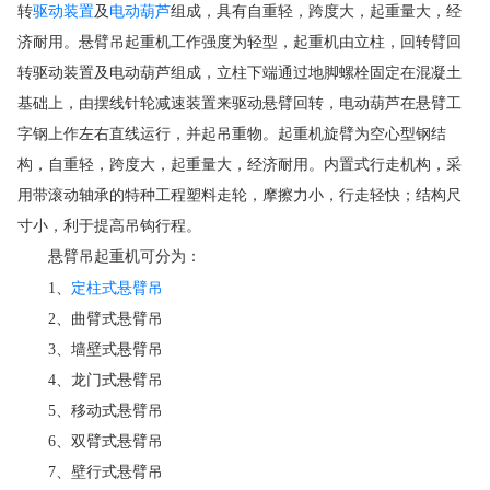
驱动装置
电动葫芦
转
及
组成，具有自重轻，跨度大，起重量大，经
济耐用。悬臂吊起重机工作强度为轻型，起重机由立柱，回转臂回
转驱动装置及电动葫芦组成，立柱下端通过地脚螺栓固定在混凝土
基础上，由摆线针轮减速装置来驱动悬臂回转，电动葫芦在悬臂工
字钢上作左右直线运行，并起吊重物。起重机旋臂为空心型钢结
构，自重轻，跨度大，起重量大，经济耐用。内置式行走机构，采
用带滚动轴承的特种工程塑料走轮，摩擦力小，行走轻快；结构尺
寸小，利于提高吊钩行程。
悬臂吊起重机可分为：
定柱式悬臂吊
1、
2、曲臂式悬臂吊
3、墙壁式悬臂吊
4、龙门式悬臂吊
5、移动式悬臂吊
6、双臂式悬臂吊
7、壁行式悬臂吊